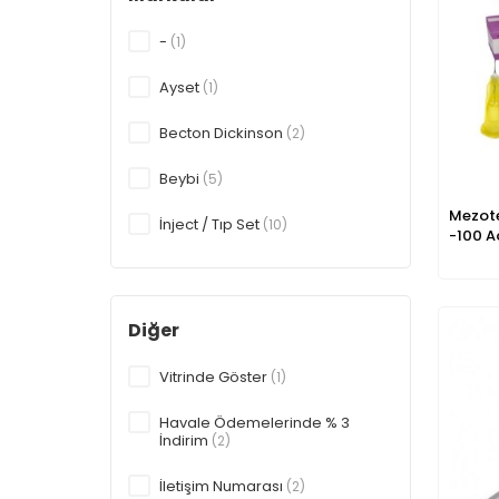
-
(1)
Ayset
(1)
Becton Dickinson
(2)
Beybi
(5)
Mezote
İnject / Tıp Set
(10)
-100 A
Meso-relle
(1)
Tıp Kim San
(1)
Diğer
Vitrinde Göster
(1)
Havale Ödemelerinde % 3
İndirim
(2)
İletişim Numarası
(2)