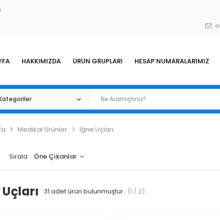
A
a
YFA
HAKKIMIZDA
ÜRÜN GRUPLARI
HESAP NUMARALARIMIZ
fa
Medikal Ürünler
İğne Uçları
Sırala
 Uçları
31
adet ürün bulunmuştur.
(1 / 2)