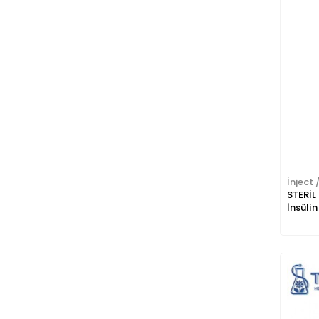
İnject 
STERİL
İnsülin