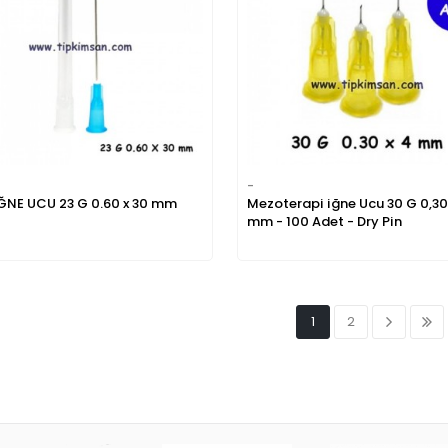
-
ĞNE UCU 23 G 0.60 x 30 mm
Mezoterapi iğne Ucu 30 G 0,30
mm - 100 Adet - Dry Pin
1
2