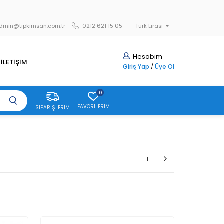
dmin@tipkimsan.com.tr
0212 621 15 05
Türk Lirası
Hesabım
İLETİŞİM
Giriş Yap
/
Üye Ol
0
FAVORILERIM
SIPARIŞLERIM
1