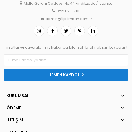
Molla Gürani Caddesi No:44 Fındıkzade / İstanbul
0212 621 15 05
admin@tipkimsan.com.tr
Fırsatlar ve duyurularımız hakkında bilgi sahibi olmak için kaydolun!
HEMEN KAYDOL
KURUMSAL
ÖDEME
İLETİŞİM
ÜYE GİRİŞİ