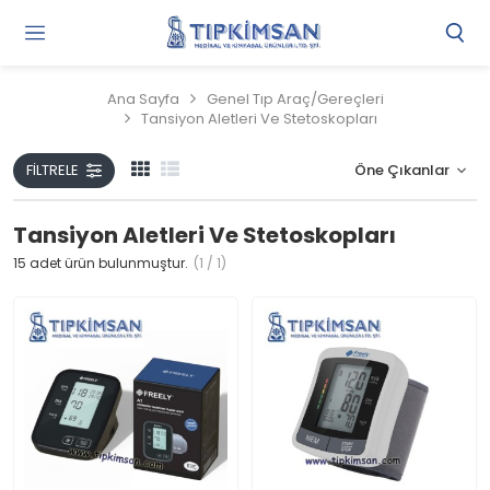
Gi
Y
/
Ana Sayfa
Genel Tıp Araç/Gereçleri
Ü
Tansiyon Aletleri Ve Stetoskopları
O
FILTRELE
Tansiyon Aletleri Ve Stetoskopları
15
adet ürün bulunmuştur.
(1 / 1)