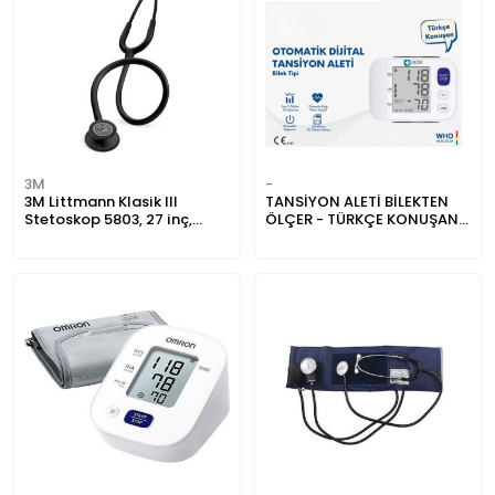
3M
-
3M Littmann Klasik III
TANSİYON ALETİ BİLEKTEN
Stetoskop 5803, 27 inç,
ÖLÇER - TÜRKÇE KONUŞAN -
Siyah Seri Dinleme Çanı,
IRON
Siyah Hortum