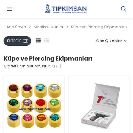
Gi
Y
/
Ana Sayfa
Medikal Ürünler
Küpe ve Piercing Ekipmanları
Ü
O
FILTRELE
Küpe ve Piercing Ekipmanları
17
adet ürün bulunmuştur.
(1 / 1)