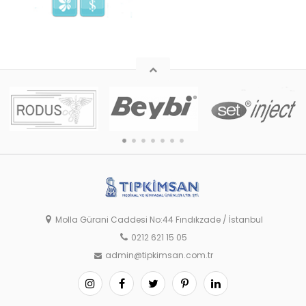
Molla Gürani Caddesi No:44 Fındıkzade / İstanbul
0212 621 15 05
admin@tipkimsan.com.tr