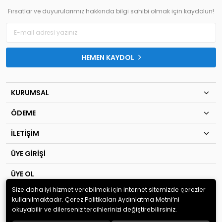
Fırsatlar ve duyurularımız hakkında bilgi sahibi olmak için kaydolun!
HEMEN KAYDOL
KURUMSAL
ÖDEME
İLETİŞİM
ÜYE GİRİŞİ
ÜYE OL
Size daha iyi hizmet verebilmek için internet sitemizde çerezler
© 2020
TIP KİM SAN Ltd.Şti
. Tüm hakları saklıdır.
kullanılmaktadır. Çerez Politikaları Aydınlatma Metni’ni
okuyabilir ve dilerseniz tercihlerinizi değiştirebilirsiniz.