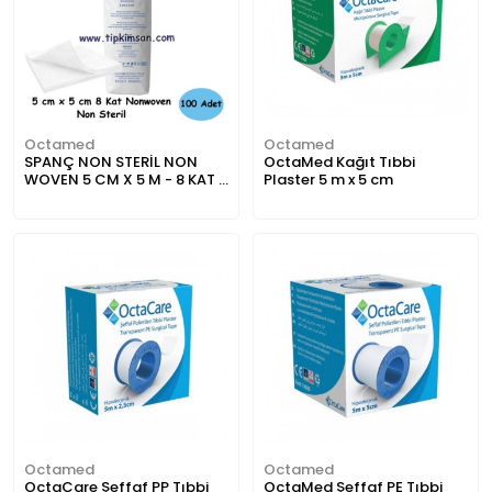
Octamed
Octamed
SPANÇ NON STERİL NON
OctaMed Kağıt Tıbbi
WOVEN 5 CM X 5 M - 8 KAT -
Plaster 5 m x 5 cm
100 ADET
Octamed
Octamed
OctaCare Şeffaf PP Tıbbi
OctaMed Şeffaf PE Tıbbi