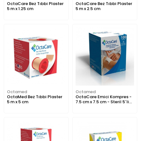
OctaCare Bez Tıbbi Plaster
OctaCare Bez Tıbbi Plaster
5 m x 1.25 cm
5 m x 2.5 cm
Octamed
Octamed
OctaMed Bez Tıbbi Plaster
OctaCare Emici Kompres -
5 m x 5 cm
7.5 cm x 7.5 cm - Steril 5´li
paket 100’lü kutu