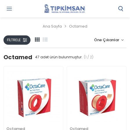
Gi
Y
/
Ana Sayfa
Octamed
Ü
O
FILTRELE
Octamed
47
adet ürün bulunmuştur.
(1 / 2)
Octamed
Octamed