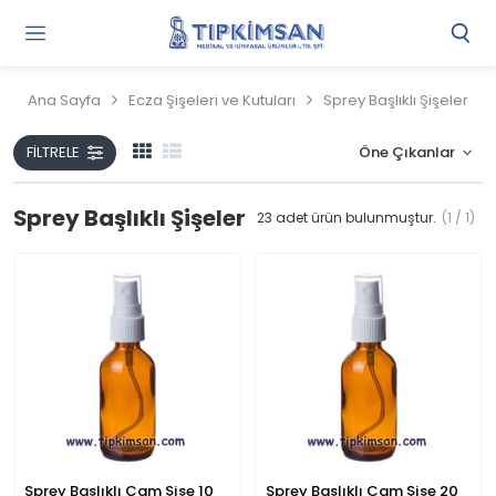
Gi
Y
/
Ana Sayfa
Ecza Şişeleri ve Kutuları
Sprey Başlıklı Şişeler
Ü
O
FILTRELE
Sprey Başlıklı Şişeler
23
adet ürün bulunmuştur.
(1 / 1)
Sprey Başlıklı Cam Şişe 10
Sprey Başlıklı Cam Şişe 20