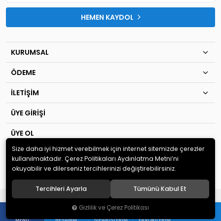
HEMEN KAYDOL
KURUMSAL
ÖDEME
İLETİŞİM
ÜYE GİRİŞİ
ÜYE OL
Size daha iyi hizmet verebilmek için internet sitemizde çerezler
© 2020
TIP KİM SAN Ltd.Şti
. Tüm hakları saklıdır.
kullanılmaktadır. Çerez Politikaları Aydınlatma Metni’ni
okuyabilir ve dilerseniz tercihlerinizi değiştirebilirsiniz.
Tercihleri Ayarla
Tümünü Kabul Et
®
Hipotenüs
Yeni Nesil E-Ticaret Sistemleri ile Hazırlanmıştır.
Gizlilik ve Çerez Politikası
0
HESABIM
SIPARIŞLERIM
FAVORILERIM
MENÜ