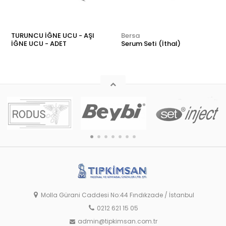
TURUNCU İĞNE UCU - AŞI
Bersa
İĞNE UCU - ADET
Serum Seti (İthal)
Molla Gürani Caddesi No:44 Fındıkzade / İstanbul
0212 621 15 05
admin@tipkimsan.com.tr