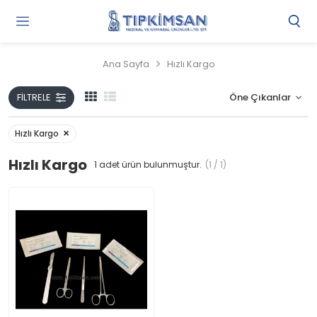
Gi
Y
/
Ana Sayfa
Hızlı Kargo
Ü
O
FILTRELE
Hızlı Kargo
Hızlı Kargo
1
adet ürün bulunmuştur.
(1 / 1)