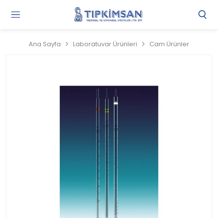
Gi
Y
/
Ana Sayfa
Laboratuvar Ürünleri
Cam Ürünler
Ü
O