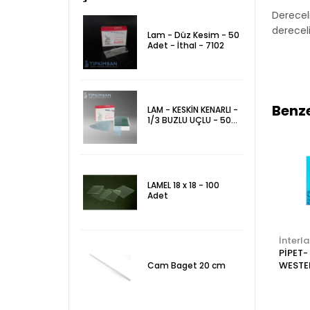
Dereceli
dereceli
Lam - Düz Kesim - 50
Adet - İthal - 7102
Benze
LAM - KESKİN KENARLI -
1/3 BUZLU UÇLU - 50
Adet - 7105
LAMEL 18 x 18 - 100
Adet
Tks-Web
Tks-Web
İnterl
l
PETRİ KUTUSU -
PETRİ KUTUSU -
PİPET-
CAM - 150 X 25 mm
CAM - 120 X 20 mm
WESTE
Cam Baget 20 cm
SEDİM