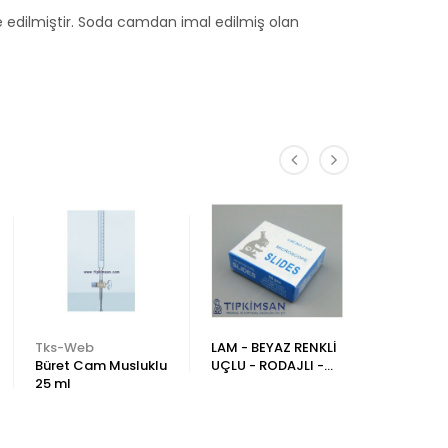
bre edilmiştir. Soda camdan imal edilmiş olan
Tks-Web
LAM - BEYAZ RENKLİ
Tıp Kim 
Büret Cam Musluklu
UÇLU - RODAJLI -
CAM TÜP 
25 ml
50 ADET - 7109
mm - Dib
- 100 Ad