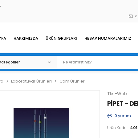
A
a
YFA
HAKKIMIZDA
ÜRÜN GRUPLARI
HESAP NUMARALARIMIZ
fa
Laboratuvar Ürünleri
Cam Ürünler
Tks-Web
PİPET - D
0
yorum
401
Ürün Kodu: