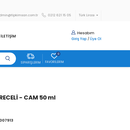
dmin@tipkimsan.com.tr
0212 621 15 05
Türk Lirası
Hesabım
İLETİŞİM
Giriş Yap
/
Üye Ol
0
FAVORILERIM
SIPARIŞLERIM
ERECELİ - CAM 50 ml
007913