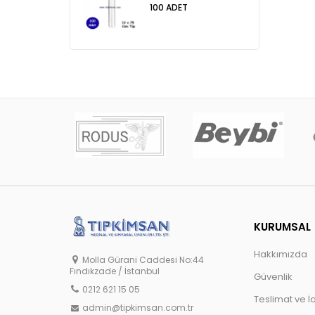
100 ADET
KURUMSAL
Hakkımızda
Molla Gürani Caddesi No:44
Fındıkzade / İstanbul
Güvenlik
0212 621 15 05
Teslimat ve İ
admin@tipkimsan.com.tr