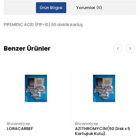
Ürün Bilgisi
Yorumlar
(0)
PİPEMİDİC ACİD (PIP-10) 50 disklik kartuş
Benzer Ürünler
Bioanalyse
Bioanalyse
LORACARBEF
AZİTHROMYCİN(50 Disk x 5
Kartujluk Kutu)