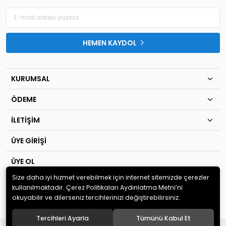
HEMEN KAYDOL
KURUMSAL
ÖDEME
İLETİŞİM
ÜYE GİRİŞİ
ÜYE OL
Size daha iyi hizmet verebilmek için internet sitemizde çerezler
© 2020
TIP KİM SAN Ltd.Şti
. Tüm hakları saklıdır.
kullanılmaktadır. Çerez Politikaları Aydınlatma Metni’ni
okuyabilir ve dilerseniz tercihlerinizi değiştirebilirsiniz.
Tercihleri Ayarla
Tümünü Kabul Et
®
Hipotenüs
Yeni Nesil E-Ticaret Sistemleri ile Hazırlanmıştır.