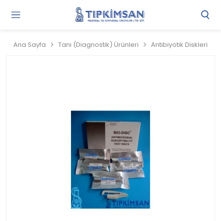
Gi
Y
/
Ana Sayfa
Tanı (Diagnostik) Ürünleri
Antibiyotik Diskleri
Ü
O