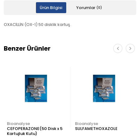
Ürün Bilgisi
Yorumlar
(0)
OXACİLLİN (OX-1) 50 disklik kartuş.
Benzer Ürünler
Bioanalyse
Bioanalyse
CEFOPERAZONE(50 Disk x 5
SULFAMETHOXAZOLE
Kartujluk Kutu)