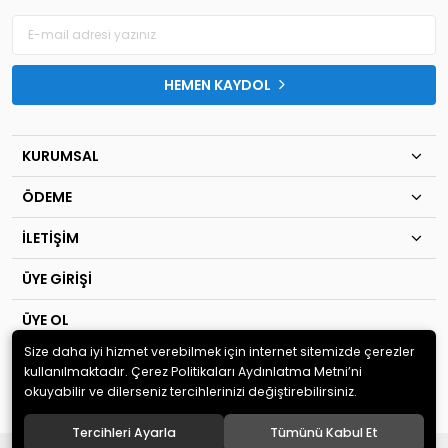
HEMEN KAYDOL
KURUMSAL
ÖDEME
İLETİŞİM
ÜYE GİRİŞİ
ÜYE OL
Size daha iyi hizmet verebilmek için internet sitemizde çerezler
© 2020
TIP KİM SAN Ltd.Şti
. Tüm hakları saklıdır.
kullanılmaktadır. Çerez Politikaları Aydınlatma Metni’ni
okuyabilir ve dilerseniz tercihlerinizi değiştirebilirsiniz.
Tercihleri Ayarla
Tümünü Kabul Et
®
Hipotenüs
Yeni Nesil E-Ticaret Sistemleri ile Hazırlanmıştır.