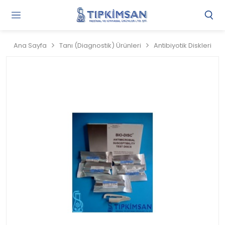
Gi
Y
/
Ana Sayfa
Tanı (Diagnostik) Ürünleri
Antibiyotik Diskleri
Ü
O