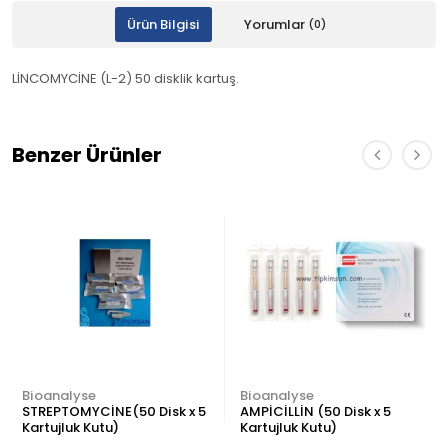
Ürün Bilgisi
Yorumlar
(0)
LİNCOMYCİNE (L-2) 50 disklik kartuş.
Benzer Ürünler
Bioanalyse
Bioanalyse
STREPTOMYCİNE(50 Disk x 5
AMPİCİLLİN (50 Disk x 5
Kartujluk Kutu)
Kartujluk Kutu)