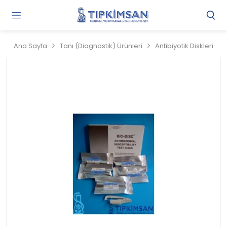
Gi
Y
/
Ana Sayfa
Tanı (Diagnostik) Ürünleri
Antibiyotik Diskleri
Ü
O