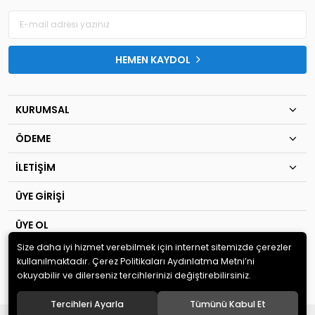
HEMEN KAYDOL
KURUMSAL
ÖDEME
İLETİŞİM
ÜYE GİRİŞİ
ÜYE OL
Size daha iyi hizmet verebilmek için internet sitemizde çerezler
© 2020
TIP KİM SAN Ltd.Şti
. Tüm hakları saklıdır.
kullanılmaktadır. Çerez Politikaları Aydınlatma Metni’ni
okuyabilir ve dilerseniz tercihlerinizi değiştirebilirsiniz.
Tercihleri Ayarla
Tümünü Kabul Et
®
Hipotenüs
Yeni Nesil E-Ticaret Sistemleri ile Hazırlanmıştır.