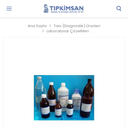
Gi
Y
/
Ana Sayfa
Tanı (Diagnostik) Ürünleri
Ü
Laboratuvar Çözeltileri
O