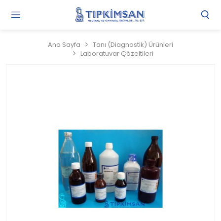
Gi
Y
/
Ana Sayfa
Tanı (Diagnostik) Ürünleri
Ü
Laboratuvar Çözeltileri
O