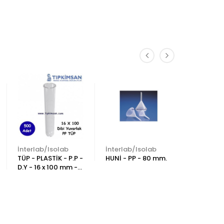
İnterlab/Isolab
İnterlab/Isolab
-
TÜP - PLASTİK - P.P -
HUNİ - PP - 80 mm.
PİPET - P
D.Y - 16 x 100 mm -
ml - 100
500 Adet