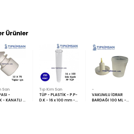
r Ürünler
m San
Tıp Kim San
-
PASI -
TÜP - PLASTİK - P.P-
VAKUMLU İDRAR
K - KANATLI -
D.K - 16 x 100 mm -
BARDAĞI 100 ML -
3mm - 1000
250 Adet
NON STERİL