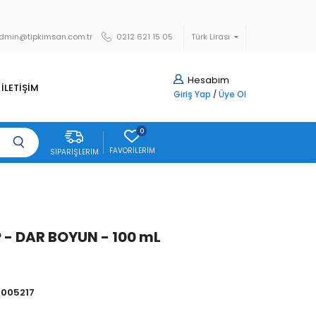
dmin@tipkimsan.com.tr
0212 621 15 05
Türk Lirası
Hesabım
İLETİŞİM
Giriş Yap
/
Üye Ol
0
FAVORILERIM
SIPARIŞLERIM
b
.P - DAR BOYUN - 100 mL
005217