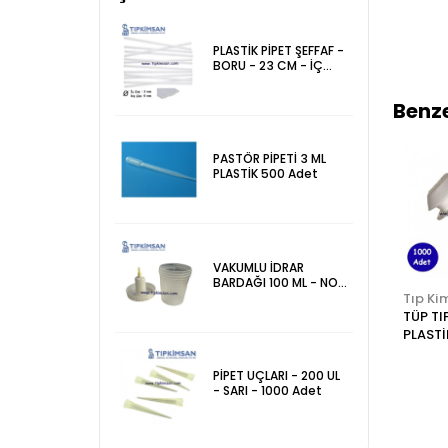
PLASTİK PİPET ŞEFFAF -
BORU - 23 CM - İÇ
ÇAP 3 mm - ADET
Benze
PASTÖR PİPETİ 3 ML
PLASTİK 500 Adet
VAKUMLU İDRAR
BARDAĞI 100 ML - NON
STERİL
İnterlab/Isolab
Tks-Web
Tıp Ki
PARAFİN KASETİ
PİPET UÇLARI - 1000
TÜP TI
(500 Adet)
UL - MAVİ - 1000
PLASTİ
Adet
12 x 1
Adet
PİPET UÇLARI - 200 UL
- SARI - 1000 Adet