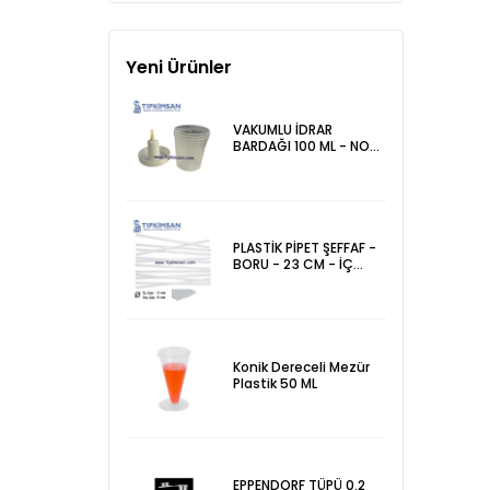
Yeni Ürünler
VAKUMLU İDRAR
BARDAĞI 100 ML - NON
STERİL
PLASTİK PİPET ŞEFFAF -
BORU - 23 CM - İÇ
ÇAP 3 mm - ADET
Konik Dereceli Mezür
Plastik 50 ML
EPPENDORF TÜPÜ 0.2