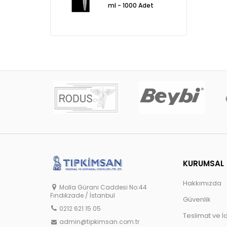
ml - 1000 Adet
KURUMSAL
Hakkımızda
Molla Gürani Caddesi No:44
Fındıkzade / İstanbul
Güvenlik
0212 621 15 05
Teslimat ve İ
admin@tipkimsan.com.tr