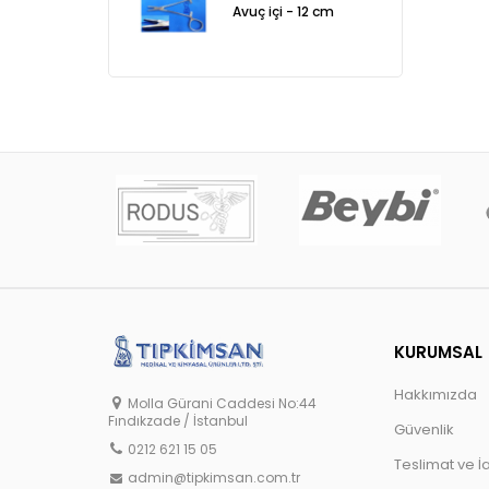
Avuç içi - 12 cm
KURUMSAL
Hakkımızda
Molla Gürani Caddesi No:44
Fındıkzade / İstanbul
Güvenlik
0212 621 15 05
Teslimat ve İ
admin@tipkimsan.com.tr