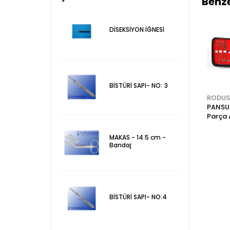
Benze
DİSEKSİYON İĞNESİ
BİSTÜRİ SAPI- NO: 3
RODUS
RODUS
RODUS
m
RİA SETİ
METAL SAPLI BİSTÜRİ
PANSUM
Parça 
Çanta
MAKAS - 14.5 cm -
Bandaj
BİSTÜRİ SAPI- NO:4