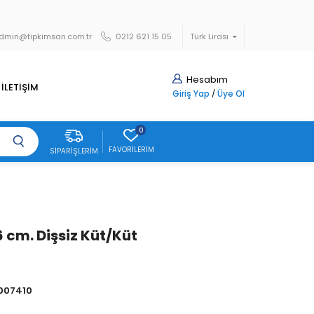
dmin@tipkimsan.com.tr
0212 621 15 05
Türk Lirası
Hesabım
İLETİŞİM
Giriş Yap
/
Üye Ol
0
FAVORILERIM
SIPARIŞLERIM
 cm. Dişsiz Küt/Küt
007410