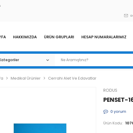
A
a
YFA
HAKKIMIZDA
ÜRÜN GRUPLARI
HESAP NUMARALARIMIZ
fa
Medikal Ürünler
Cerrahi Alet Ve Edavatlar
RODUS
PENSET-16
0
yorum
107
Ürün Kodu: