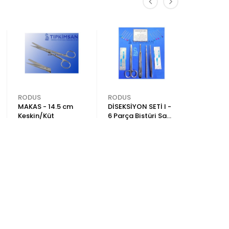
RODUS
RODUS
RODUS
MAKAS - 14.5 cm
DİSEKSİYON SETİ I -
KOHER PE
Keskin/Küt
6 Parça Bistüri Sapı
Dişli
No:4