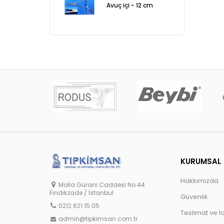
Avuç içi - 12 cm
KURUMSAL
Hakkımızda
Molla Gürani Caddesi No:44
Fındıkzade / İstanbul
Güvenlik
0212 621 15 05
Teslimat ve İ
admin@tipkimsan.com.tr