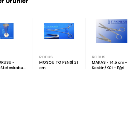
r Ürünler
RODUS
RODUS
ORUSU -
MOSQUİTO PENSİ 21
MAKAS - 14.5 cm -
 Steteskobu -
cm
Keskin/Küt - Eğri
kop-
nyum