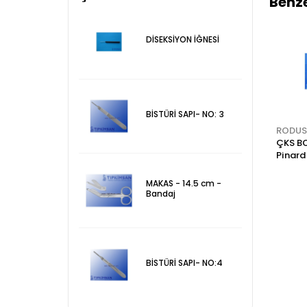
Benze
DİSEKSİYON İĞNESİ
BİSTÜRİ SAPI- NO: 3
RODUS
RODUS
RODUS
CUT DOWN (DİKİŞ
HEMOSTATİK PENS
ÇKS B
SETİ)- 7 Parça Alet
16 cm
Pinard
+Set Çantası
Fetos
Alümi
MAKAS - 14.5 cm -
Bandaj
BİSTÜRİ SAPI- NO:4