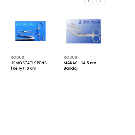
RODUS
RODUS
RODUS
HEMOSTATİK PENS
MAKAS - 14.5 cm -
PENSET-1
(Kelly) 16 cm
Bandaj
Dişsiz Kü