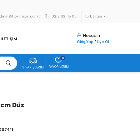
dmin@tipkimsan.com.tr
0212 621 15 05
Türk Lirası
Hesabım
İLETİŞİM
Giriş Yap
/
Üye Ol
0
FAVORILERIM
SIPARIŞLERIM
 cm Düz
007411