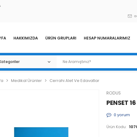
A
a
YFA
HAKKIMIZDA
ÜRÜN GRUPLARI
HESAP NUMARALARIMIZ
fa
Medikal Ürünler
Cerrahi Alet Ve Edavatlar
RODUS
PENSET 16
0
yorum
107
Ürün Kodu: