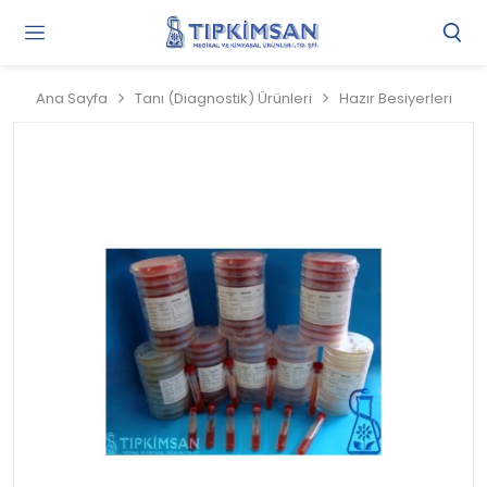
Gi
Y
/
Ana Sayfa
Tanı (Diagnostik) Ürünleri
Hazır Besiyerleri
Ü
O