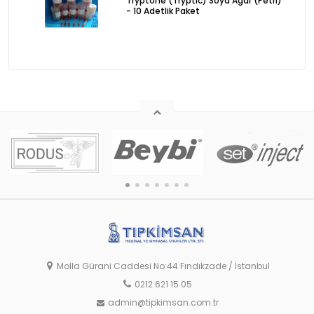
Tryptone (Tryptic) Soya Agar (Petri)
- 10 Adetlik Paket
Molla Gürani Caddesi No:44 Fındıkzade / İstanbul
0212 621 15 05
admin@tipkimsan.com.tr