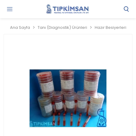
Gi
Y
/
Ana Sayfa
Tanı (Diagnostik) Ürünleri
Hazır Besiyerleri
Ü
O