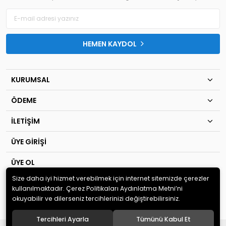
HEMEN KAYDOL
KURUMSAL
ÖDEME
İLETİŞİM
ÜYE GİRİŞİ
ÜYE OL
Size daha iyi hizmet verebilmek için internet sitemizde çerezler
© 2020
TIP KİM SAN Ltd.Şti
. Tüm hakları saklıdır.
kullanılmaktadır. Çerez Politikaları Aydınlatma Metni’ni
okuyabilir ve dilerseniz tercihlerinizi değiştirebilirsiniz.
Tercihleri Ayarla
Tümünü Kabul Et
®