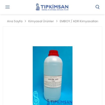
Gi
Y
/
Ana Sayfa
Kimyasal Ürünler
EMBOY / ADR Kimyasalları
Ü
O