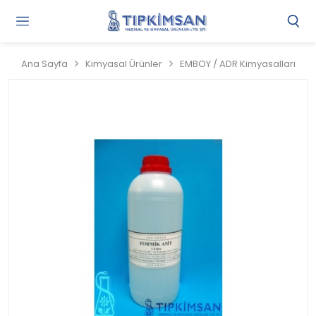
Gi
Y
/
Ana Sayfa
Kimyasal Ürünler
EMBOY / ADR Kimyasalları
Ü
O