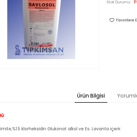
T
Stok Durumu:
Favorilere E
Ürün Bilgisi
Yoruml
lü
:
imite,%1.5 klorheksidin Glukonat alkol ve Es. Lavanta içerir.