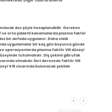
nmemektedir.Diğer tıbbi ürünlerle
anılacak doz şöyle hesaplanabilir. Gereken
Hafif ve orta şiddetli kanamalarda plazma faktör
 doz bir defada uygulanır. Daha ciddi
umda uygulamalar bir kaç gün boyunca günde
ve operasyonlarda plazma faktör VIII düzeyi
eyinde tutulmalıdır. Diş çekimi gibi ufak
arında olmalıdır.İleri derecede faktör VIII
üzeyi %15 civarında bulunacak şekilde