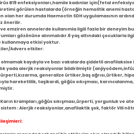
rüs B19 enfeksiyonları,hamile kadınlar için(fetal enfeksi
retimi görülen hastalarda (örneğin hemolitik anemi hastalar
 olan her durumda Haemoctin SDH uygulamasının ardından
 önerilir.
 ve emziren annelerde kullanımla ilgili fazla bir deneyim
rumları gözönüne alınmalıdır.6 yaş altındaki çocuklarla il
 kullanmaya etkisi yoktur.
iler/Advers etkiler:
 olmamak kaydıyla ve bazı vakalarda şiddetli anafilaksise i
lık yada alerjik reaksiyonlar bildirilmiştir (anjiyoödem,i
rperti,kızarma, generalize ürtiker,baş ağrısı,ürtiker, hip
ıyla hareketlilik, taşikardi, göğüs sıkışması, karıncalanma
iştir.
 Karın krampları,göğüs sıkışması,ürperti, yorgunluk ve ate
istem : Alerjik reaksiyonlar,anafilaktik şok, faktör VIII nöt
ileşimleri: