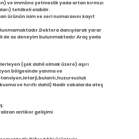
yon) ve immüno yetmezlik yada artan kırmızı
ı) tehlikeli olabilir.
 ürünün isim ve seri numarasını kayıt
 bulunmamaktadır.Doktora danışılarak yarar
gili de az deneyim bulunmaktadır.Araç yada
lerleyen (şok dahil olmak üzere) aşırı
nfüzyon bölgesinde yanma ve
otansiyon,letarji,bulantı,huzursuzluk
,kusma ve hırıltı dahil) Nadir vakalarda ateş
ş.
ralizan antikor gelişimi