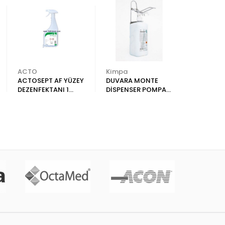
ACTO
Kimpa
Kimpa
ACTOSEPT AF YÜZEY
DUVARA MONTE
HİBİTAN
DEZENFEKTANI 1
DİSPENSER POMPALI
SOLUSYON
LİTRE
+ STERİDERM 1 LT
DEZENFEKTAN