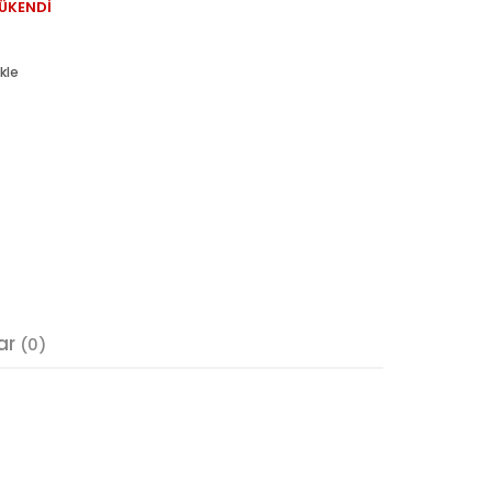
ÜKENDİ
kle
ar
(0)