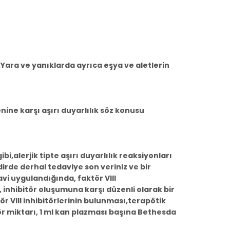
.Yara ve yanıklarda ayrıca eşya ve aletlerin
ine karşı aşırı duyarlılık söz konusu
,alerjik tipte aşırı duyarlılık reaksiyonları
dirde derhal tedaviye son veriniz ve bir
vi uygulandığında, faktör VIII
inhibitör oluşumuna karşı düzenli olarak bir
tör VIII inhibitörlerinin bulunması,terapötik
ör miktarı, 1 ml kan plazması başına Bethesda