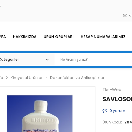
A
a
YFA
HAKKIMIZDA
ÜRÜN GRUPLARI
HESAP NUMARALARIMIZ
fa
Kimyasal Ürünler
Dezenfektan ve Antiseptikler
Tks-Web
SAVLOSOL
0
yorum
20
Ürün Kodu: