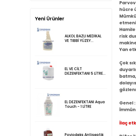
Parvovi
hücre ü
Mümkün
Yeni Ürünler
etmeniz
Hamile
risk du
ALKOL BAZLI MEDİKAL
VE TIBBİ YÜZEY
makine
DEZENFEKTANI
Yan etk
DERMOSEPT TOOL AF 1
LİTRE
Çok sık
EL VE CİLT
duyarlı
DEZENFEKTANI 5 LİTRE
batma,ü
- AQUATOUCH
dolayıs
gözlenm
EL DEZENFEKTANI Aqua
Genel :
Touch - 1 LİTRE
İmmün s
İlaç etk
Poviodeks Antiseptik