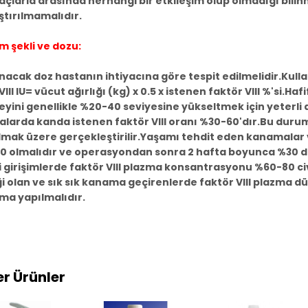
laçlarla arasında herhangi bir etkileşim olup olmadığı bili
ştırılmamalıdır.
m şekli ve dozu:
acak doz hastanın ihtiyacına göre tespit edilmelidir.Kull
VIII IU= vücut ağırlığı (kg) x 0.5 x istenen faktör VIII %'si.
zeyini genellikle %20-40 seviyesine yükseltmek için yeterli
larda kanda istenen faktör VIII oranı %30-60'dır.Bu dur
lmak üzere gerçekleştirilir.Yaşamı tehdit eden kanamalar 
0 olmalıdır ve operasyondan sonra 2 hafta boyunca %30 düz
 girişimlerde faktör VIII plazma konsantrasyonu %60-80 civ
ği olan ve sık sık kanama geçirenlerde faktör VIII plazma d
ma yapılmalıdır.
r Ürünler