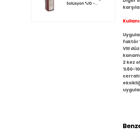
Diğer i
Solüsyon %10 -
karşıla
Povioderm 1 LT
Kullanı
Uygulan
faktör 
VIII dü
kanama
2 kez o
%60-10
cerrahi
eksikli
uygula
Benze