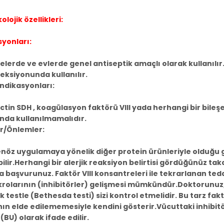
lojik özellikleri:
syonları:
lerde ve evlerde genel antiseptik amaçlı olarak kullanılır
eksiyonunda kullanılır.
ndikasyonları:
in SDH , koagülasyon faktörü VIII yada herhangi bir bileşen
nda kullanılmamalıdır.
ar/Önlemler:
nöz uygulamaya yönelik diğer protein ürünleriyle olduğu gibi
ilir.Herhangi bir alerjik reaksiyon belirtisi gördüğünüz tak
 başvurunuz. Faktör VIII konsantreleri ile tekrarlanan teda
rolarının (inhibitörler) gelişmesi mümkündür.Doktorunuz, 
ik testle (Bethesda testi) sizi kontrol etmelidir. Bu tarz fak
ın elde edilememesiyle kendini gösterir.Vücuttaki inhibit
 (BU) olarak ifade edilir.