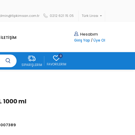
dmin@tipkimsan.com.tr
0212 621 15 05
Türk Lirası
Hesabım
İLETİŞİM
Giriş Yap
/
Üye Ol
0
FAVORILERIM
SIPARIŞLERIM
 1000 ml
4007389