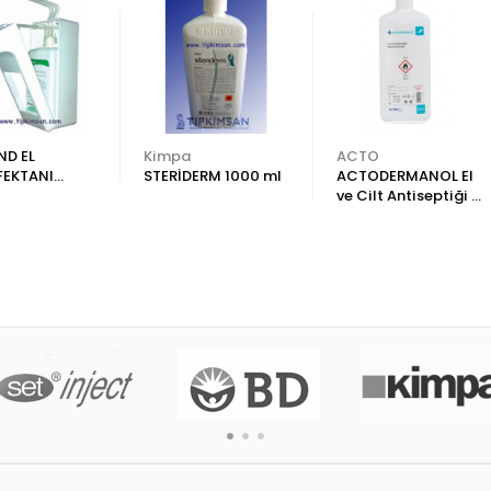
ND EL
Kimpa
ACTO
FEKTANI
STERİDERM 1000 ml
ACTODERMANOL El
SERİ -
ve Cilt Antiseptiği 1
A MONTE
LİTRE
 + DERHAND
ENFEKTANI