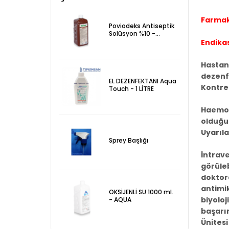
Farmako
Poviodeks Antiseptik
Solüsyon %10 -
Povioderm 1 LT
Endika
Hastane
dezenf
EL DEZENFEKTANI Aqua
Kontre
Touch - 1 LİTRE
Haemoct
olduğu
Uyarıl
Sprey Başlığı
İntrave
görüleb
doktora
antimik
OKSİJENLİ SU 1000 ml.
biyoloj
- AQUA
başarın
Ünitesi