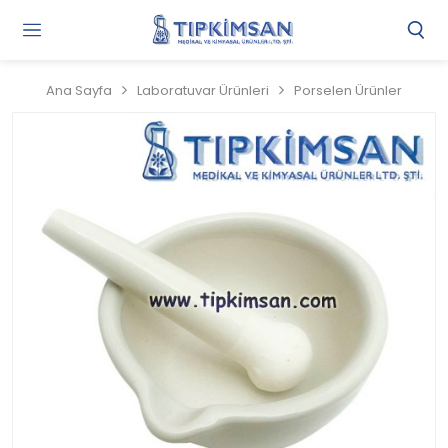
Gi
Y
/
Ana Sayfa
Laboratuvar Ürünleri
Porselen Ürünler
Ü
O