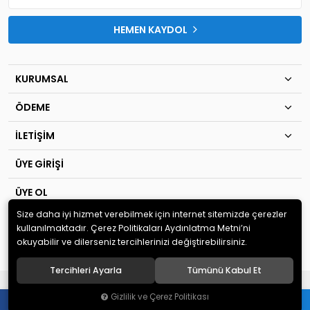
HEMEN KAYDOL
KURUMSAL
ÖDEME
İLETİŞİM
ÜYE GİRİŞİ
ÜYE OL
Size daha iyi hizmet verebilmek için internet sitemizde çerezler
© 2020
TIP KİM SAN Ltd.Şti
. Tüm hakları saklıdır.
kullanılmaktadır. Çerez Politikaları Aydınlatma Metni’ni
okuyabilir ve dilerseniz tercihlerinizi değiştirebilirsiniz.
Tercihleri Ayarla
Tümünü Kabul Et
®
Hipotenüs
Yeni Nesil E-Ticaret Sistemleri ile Hazırlanmıştır.
Gizlilik ve Çerez Politikası
0