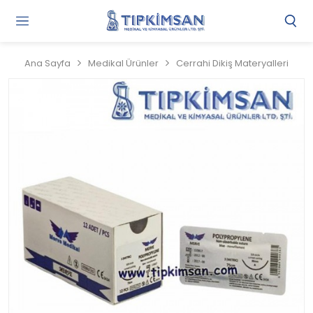
Gi
Y
/
Ana Sayfa
Medikal Ürünler
Cerrahi Dikiş Materyalleri
Ü
O