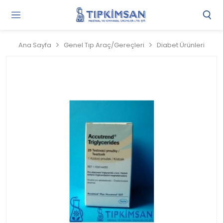
Gi
Y
/
Ana Sayfa
Genel Tıp Araç/Gereçleri
Diabet Ürünleri
Ü
O