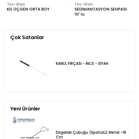
Tks-Web
Tks-Web
KİL ÜÇGEN ORTA BOY
SEDİMANTASYON SEHPASI
10' lu
Çok Satanlar
KANÜL FIRÇASI - İNCE - SİYAH
Yeni Ürünler
Drigalski Çubuğu (Spatülü) Metal -16
Cm