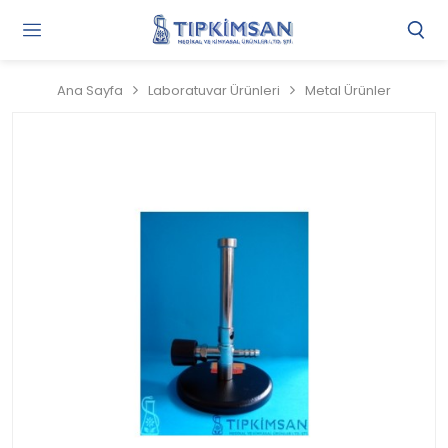
Gi
Y
/
Ana Sayfa
Laboratuvar Ürünleri
Metal Ürünler
Ü
O