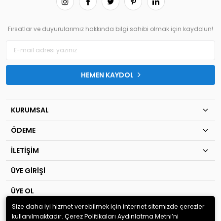
Fırsatlar ve duyurularımız hakkında bilgi sahibi olmak için kaydolun!
HEMEN KAYDOL
KURUMSAL
ÖDEME
İLETİŞİM
ÜYE GİRİŞİ
ÜYE OL
Size daha iyi hizmet verebilmek için internet sitemizde çerezler
© 2020
TIP KİM SAN Ltd.Şti
. Tüm hakları saklıdır.
kullanılmaktadır. Çerez Politikaları Aydınlatma Metni’ni