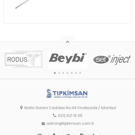
Molla Gürani Caddesi No:44 Fındıkzade / İstanbul
0212 621 15 05
admin@tipkimsan.com.tr