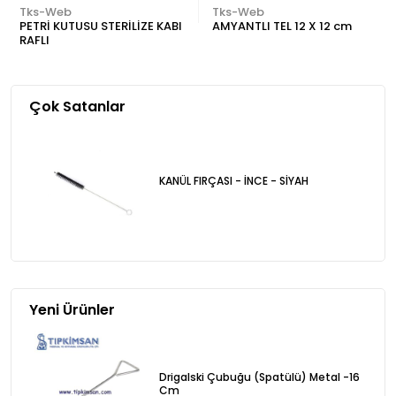
Tks-Web
Tks-Web
PETRİ KUTUSU STERİLİZE KABI
AMYANTLI TEL 12 X 12 cm
RAFLI
Çok Satanlar
KANÜL FIRÇASI - İNCE - SİYAH
Yeni Ürünler
Drigalski Çubuğu (Spatülü) Metal -16
Cm