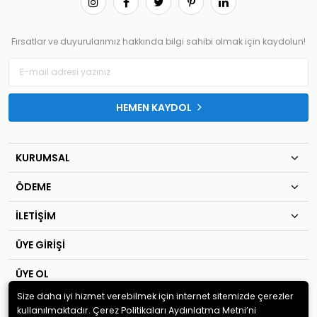
Fırsatlar ve duyurularımız hakkında bilgi sahibi olmak için kaydolun!
HEMEN KAYDOL
KURUMSAL
ÖDEME
İLETİŞİM
ÜYE GİRİŞİ
ÜYE OL
Size daha iyi hizmet verebilmek için internet sitemizde çerezler
© 2020
TIP KİM SAN Ltd.Şti
. Tüm hakları saklıdır.
kullanılmaktadır. Çerez Politikaları Aydınlatma Metni’ni