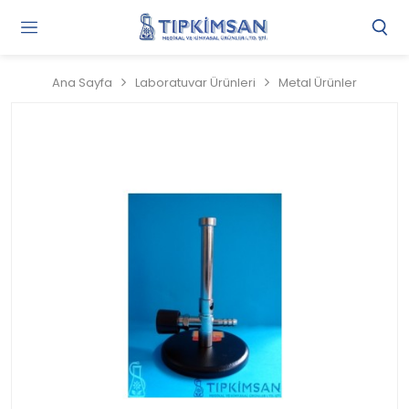
Gi
Y
/
Ana Sayfa
Laboratuvar Ürünleri
Metal Ürünler
Ü
O