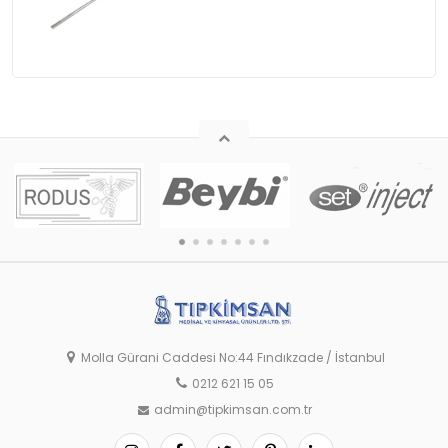
Molla Gürani Caddesi No:44 Fındıkzade / İstanbul
0212 621 15 05
admin@tipkimsan.com.tr