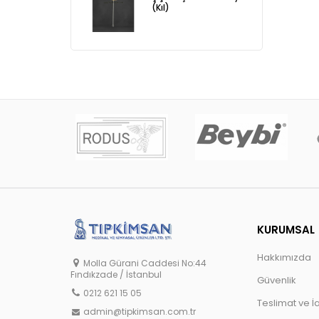
(Kıl)
KURUMSAL
Hakkımızda
Molla Gürani Caddesi No:44
Fındıkzade / İstanbul
Güvenlik
0212 621 15 05
Teslimat ve İ
admin@tipkimsan.com.tr