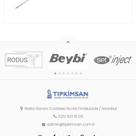
Molla Gürani Caddesi No:44 Fındıkzade / İstanbul
0212 621 15 05
admin@tipkimsan.com.tr