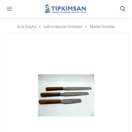
Gi
Y
/
Ana Sayfa
Laboratuvar Ürünleri
Metal Ürünler
Ü
O