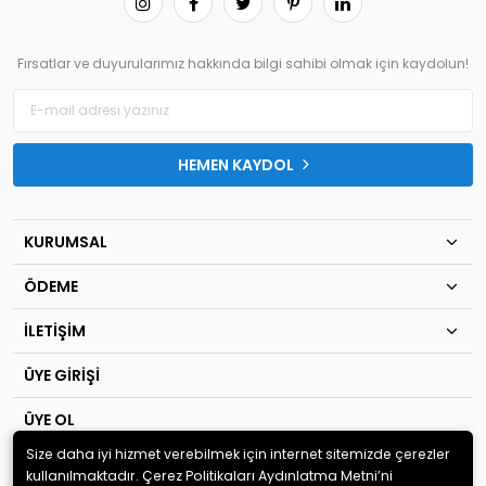
Fırsatlar ve duyurularımız hakkında bilgi sahibi olmak için kaydolun!
HEMEN KAYDOL
KURUMSAL
ÖDEME
İLETİŞİM
ÜYE GİRİŞİ
ÜYE OL
Size daha iyi hizmet verebilmek için internet sitemizde çerezler
© 2020
TIP KİM SAN Ltd.Şti
. Tüm hakları saklıdır.
kullanılmaktadır. Çerez Politikaları Aydınlatma Metni’ni