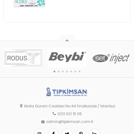
Molla Gürani Caddesi No:44 Fındıkzade / İstanbul
0212 621 15 05
admin@tipkimsan.com.tr