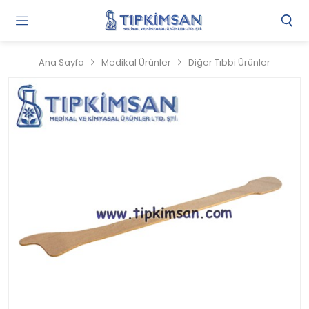
Gi
Y
/
Ana Sayfa
Medikal Ürünler
Diğer Tıbbi Ürünler
Ü
O