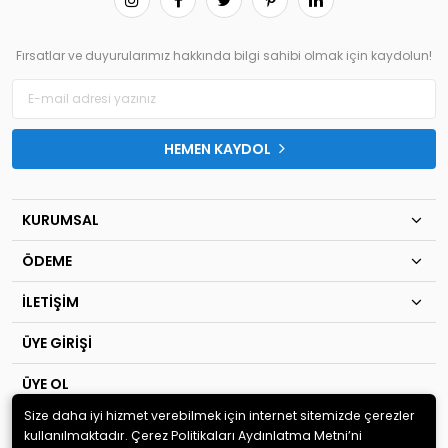
Fırsatlar ve duyurularımız hakkında bilgi sahibi olmak için kaydolun!
HEMEN KAYDOL
KURUMSAL
ÖDEME
İLETİŞİM
ÜYE GİRİŞİ
ÜYE OL
Size daha iyi hizmet verebilmek için internet sitemizde çerezler
© 2020
TIP KİM SAN Ltd.Şti
. Tüm hakları saklıdır.
kullanılmaktadır. Çerez Politikaları Aydınlatma Metni’ni