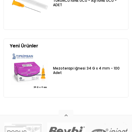
TURUNCU İĞNE UCU - AŞI İĞNE UCU -
ADET
Yeni Ürünler
Mezoterapi iğnesi 34 G x 4 mm - 100
Adet