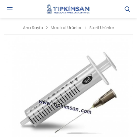
Gi
Y
/
Ana Sayfa
Medikal Ürünler
Steril Ürünler
Ü
O