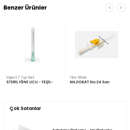
Benzer Ürünler
İnject / Tıp Set
Tks-Web
STERİL İĞNE UCU - YEŞİL-
ANJİOKAT No:24 Sarı
Çok Satanlar