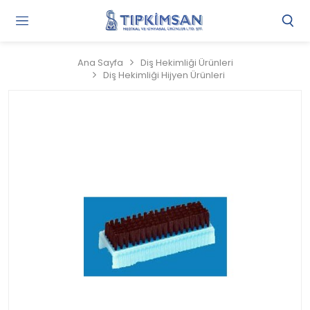
Gi
Y
/
Ana Sayfa
Diş Hekimliği Ürünleri
Ü
Diş Hekimliği Hijyen Ürünleri
O