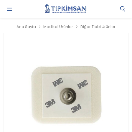
Gi
Y
/
Ana Sayfa
Medikal Ürünler
Diğer Tıbbi Ürünler
Ü
O