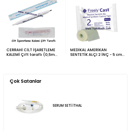
CERRAHİ CİLT İŞARETLEME
MEDİKAL AMERİKAN
KALEMİ Çift taraflı (0,5mm
SENTETİK ALÇI 2 İNÇ - 5 cm x
& 1mm) Menekşe rengi -
3,6 metre
Adet
Çok Satanlar
SERUM SETİ İTHAL