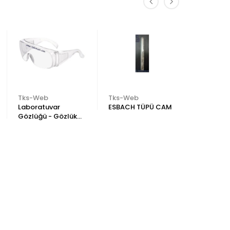
Tks-Web
Tks-Web
Marienfe
Laboratuvar
ESBACH TÜPÜ CAM
NAGEOTT
Gözlüğü - Gözlük
SUPERIO
Üstü Gözlük