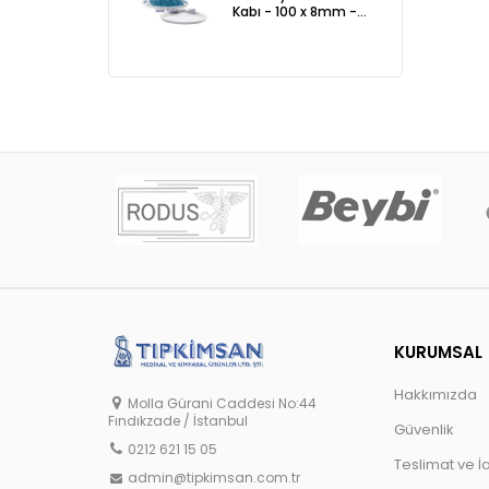
Kabı - 100 x 8mm -
ADET
KURUMSAL
Hakkımızda
Molla Gürani Caddesi No:44
Fındıkzade / İstanbul
Güvenlik
0212 621 15 05
Teslimat ve İ
admin@tipkimsan.com.tr