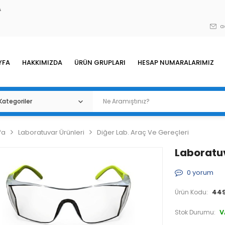
A
a
YFA
HAKKIMIZDA
ÜRÜN GRUPLARI
HESAP NUMARALARIMIZ
fa
Laboratuvar Ürünleri
Diğer Lab. Araç Ve Gereçleri
Laboratu
0
yorum
449
Ürün Kodu:
V
Stok Durumu: