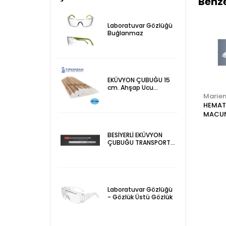
Benze
Laboratuvar Gözlüğü
Buğlanmaz
EKÜVYON ÇUBUĞU 15
cm. Ahşap Ucu
Pamuklu 100 Adet
Marienfeld
Marienfeld
Marien
-
LABORATUVAR
EKÜVYON ÇUBUĞU
HEMAT
SAATİ DİJİTAL 1
20 cm. Ahşap
MACUNU
saniye - 100 dakika
Pamuksuz 100 Adet
SUPER
SUPERIOR
SUPERIOR
BESİYERLİ EKÜVYON
ÇUBUĞU TRANSPORT
SWAP 100 Adet
Laboratuvar Gözlüğü
- Gözlük Üstü Gözlük