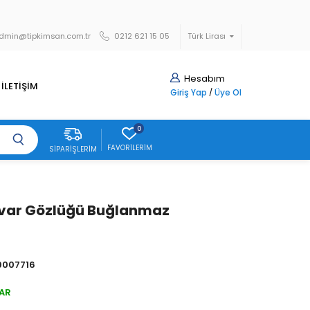
dmin@tipkimsan.com.tr
0212 621 15 05
Türk Lirası
Hesabım
İLETİŞİM
Giriş Yap
/
Üye Ol
0
FAVORILERIM
SIPARIŞLERIM
var Gözlüğü Buğlanmaz
007716
AR