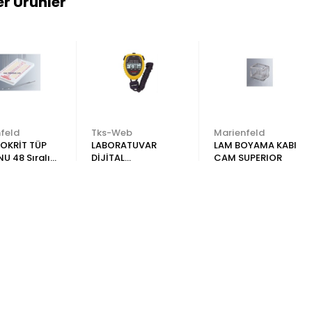
r Ürünler
feld
Tks-Web
Marienfeld
OKRİT TÜP
LABORATUVAR
LAM BOYAMA KABI
 48 Sıralı
DİJİTAL
CAM SUPERIOR
IOR
KRONOMETRE