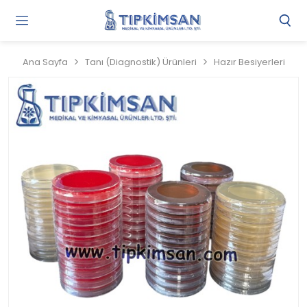
Gi
Y
/
Ana Sayfa
Tanı (Diagnostik) Ürünleri
Hazır Besiyerleri
Ü
O