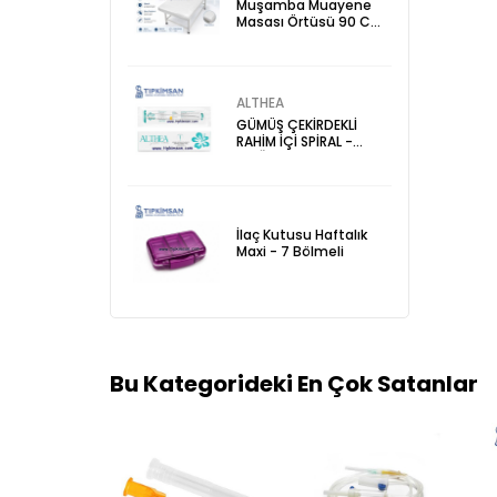
Muşamba Muayene
Masası Örtüsü 90 Cm
x 210 Cm - Sedye
Örtüsü
ALTHEA
GÜMÜŞ ÇEKİRDEKLİ
RAHİM İÇİ SPİRAL -
DOĞUM KONTROL
ALETİ
İlaç Kutusu Haftalık
Maxi - 7 Bölmeli
Bu Kategorideki En Çok Satanlar