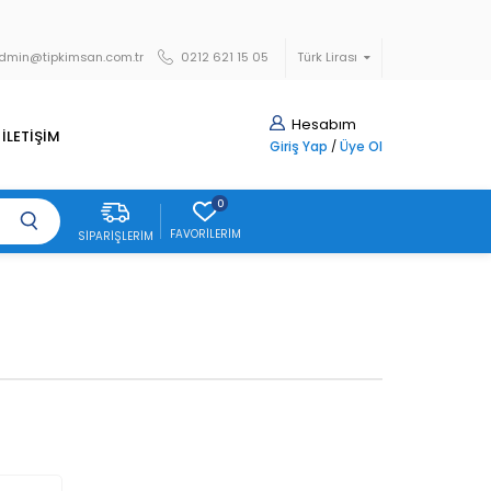
dmin@tipkimsan.com.tr
0212 621 15 05
Türk Lirası
Hesabım
İLETİŞİM
Giriş Yap
/
Üye Ol
0
FAVORILERIM
SIPARIŞLERIM