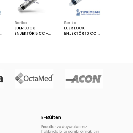
Berika
Berika
LUER LOCK
LUER LOCK
ENJEKTÖR 5 CC -
ENJEKTÖR 10 CC -
ADET - BERİKA
ADET - BERİKA
E-Bülten
Fırsatlar ve duyurularımız
hakkında bilgi sahibi olmak için