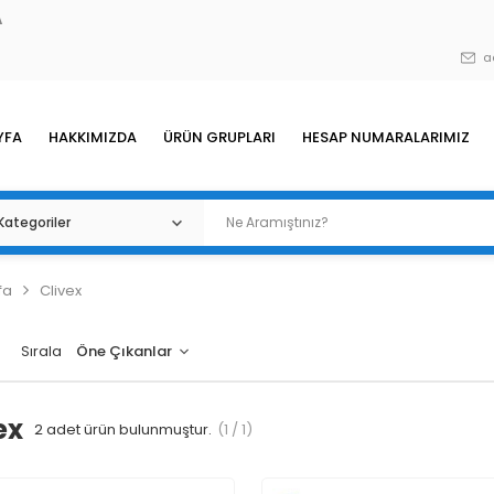
A
a
YFA
HAKKIMIZDA
ÜRÜN GRUPLARI
HESAP NUMARALARIMIZ
fa
Clivex
Sırala
ex
2
adet ürün bulunmuştur.
(1 / 1)