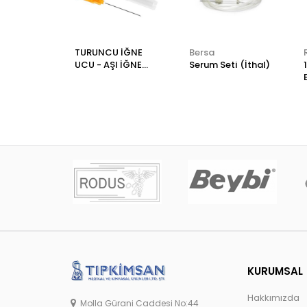
TURUNCU İĞNE
Bersa
UCU - AŞI İĞNE
Serum Seti (İthal)
UCU - ADET
KURUMSAL
Hakkımızda
Molla Gürani Caddesi No:44