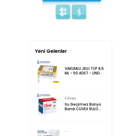
Yeni Gelenler
VAKUMLU JELLİ TÜP 8,5
ML - 50 ADET - LİND
VAC
Clivex
Su Geçirmez Banyo
Bandı CLİVEX RULO
ŞEFFAF FİLM PU 10m x
10cm
-