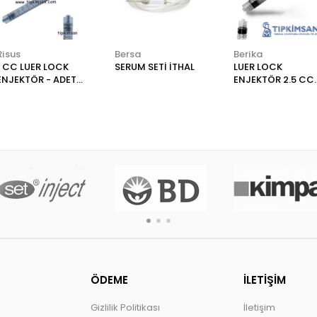
Risus
Bersa
Berika
1 CC LUER LOCK
SERUM SETİ İTHAL
LUER LOCK
ENJEKTÖR - ADET /
ENJEKTÖR 2.5 CC
RİSUS
- ADET - BERİKA
ÖDEME
İLETİŞİM
Gizlilik Politikası
İletişim