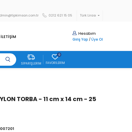
dmin@tipkimsan.com.tr
0212 621 15 05
Türk Lirası
Hesabım
İLETİŞİM
Giriş Yap
/
Üye Ol
0
FAVORILERIM
SIPARIŞLERIM
AYLON TORBA - 11 cm x 14 cm - 25
007201