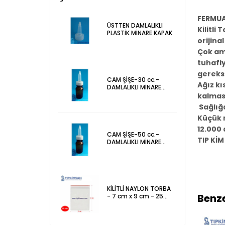
FERMUA
ÜSTTEN DAMLALIKLI
Kilitli
PLASTİK MİNARE KAPAK
orijina
Çok ama
tuhafiy
gereksi
CAM ŞİŞE-30 cc.-
Ağız kı
DAMLALIKLI MİNARE
KAPAKLI - KAHVERENGİ
kalması
Sağlığa
Küçük m
12.000 
CAM ŞİŞE-50 cc.-
TIP KİM 
DAMLALIKLI MİNARE
KAPAKLI - KAHVERENGİ
KİLİTLİ NAYLON TORBA
Benze
- 7 cm x 9 cm - 25
Adet