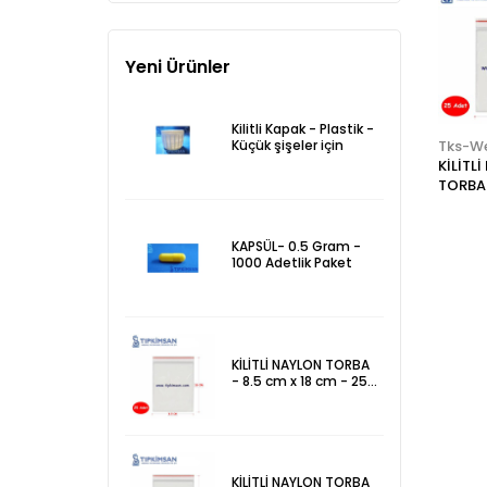
Yeni Ürünler
Kilitli Kapak - Plastik -
Küçük şişeler için
Tks-Web
Tks-Web
Tks-W
DAMLALIK - KAPAKLI
KİLİTLİ NAYLON
KİLİTL
- PLASTİK PİPETLİ
TORBA - 8 cm x 10
TORBA 
cm - 25 Adet
cm - 2
KAPSÜL- 0.5 Gram -
1000 Adetlik Paket
KİLİTLİ NAYLON TORBA
- 8.5 cm x 18 cm - 25
Adet
KİLİTLİ NAYLON TORBA