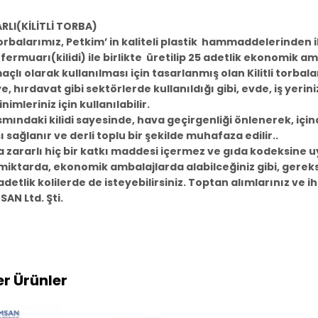
RLI(KİLİTLİ TORBA)
 Torbalarımız, Petkim’ in kaliteli plastik hammaddelerinden il
l fermuarı(kilidi) ile birlikte üretilip 25 adetlik ekonomik
çlı olarak kullanılması için tasarlanmış olan Kilitli torbala
e, hırdavat gibi sektörlerde kullanıldığı gibi, evde, iş yerin
nimleriniz için kullanılabilir.
smındaki kilidi sayesinde, hava geçirgenliği önlenerek, içind
 sağlanır ve derli toplu bir şekilde muhafaza edilir..
 zararlı hiç bir katkı maddesi içermez ve gıda kodeksine 
iktarda, ekonomik ambalajlarda alabilceğiniz gibi, gereks
adetlik kolilerde de isteyebilirsiniz. Toptan alımlarınız ve ih
SAN Ltd. Şti.
r Ürünler