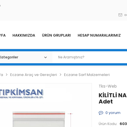
A
a
YFA
HAKKIMIZDA
ÜRÜN GRUPLARI
HESAP NUMARALARIMIZ
fa
Eczane Araç ve Gereçleri
Eczane Sarf Malzemeleri
Tks-Web
KİLİTLİ N
Adet
0
yorum
603
Ürün Kodu: