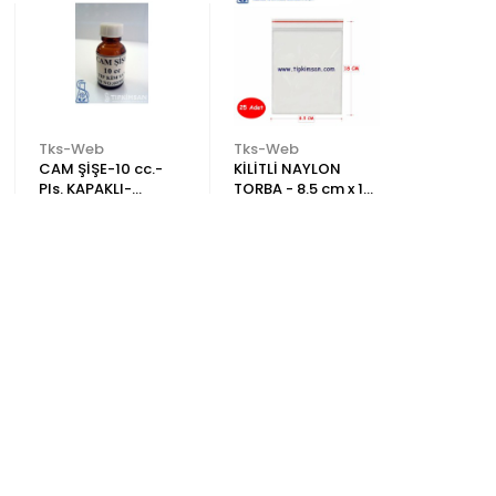
Tks-Web
Tks-Web
Tks-Web
CAM ŞİŞE-10 cc.-
KİLİTLİ NAYLON
KAŞE NO:1
Pls. KAPAKLI-
TORBA - 8.5 cm x 18
Adetlik K
KAHVERENGİ
cm - 25 Adet