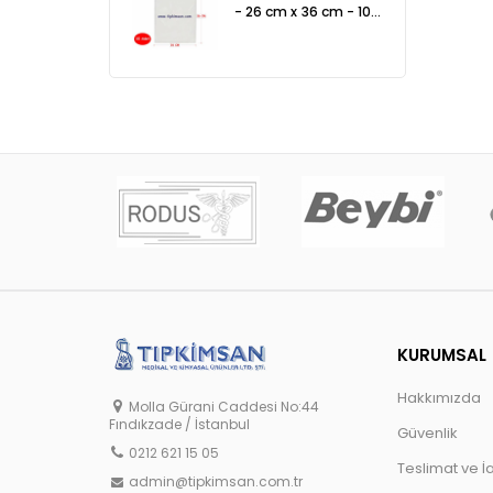
- 26 cm x 36 cm - 10
Adet
KURUMSAL
Hakkımızda
Molla Gürani Caddesi No:44
Fındıkzade / İstanbul
Güvenlik
0212 621 15 05
Teslimat ve İ
admin@tipkimsan.com.tr