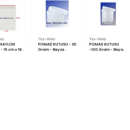
eb
Tks-Web
Tks-Web
İ NAYLON
POMAD KUTUSU - 30
POMAD KUTUSU
- 15 cm x 18
Gram - Beyaz
-100 Gram - Beyaz
5 Adet
Plastik - Vidalı
Plastik - Vidalı
Kapak
Kapak