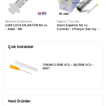
Becton Dickinson
İnject / Tıp Set
LUER LOCK ENJEKTÖR 50 cc
Steril Enjektör 50 cc.
- Adet - BD
Contalı - 3 Parça-Sarı Uç -
50 Adet
Çok Satanlar
TURUNCU İĞNE UCU - AŞI İĞNE UCU -
ADET
Yeni Ürünler