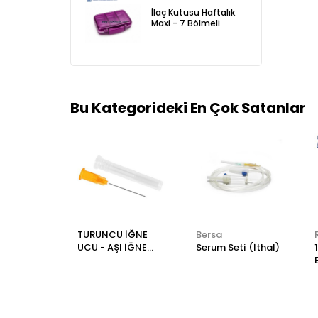
İlaç Kutusu Haftalık
Maxi - 7 Bölmeli
Bu Kategorideki En Çok Satanlar
TURUNCU İĞNE
Bersa
UCU - AŞI İĞNE
Serum Seti (İthal)
UCU - ADET