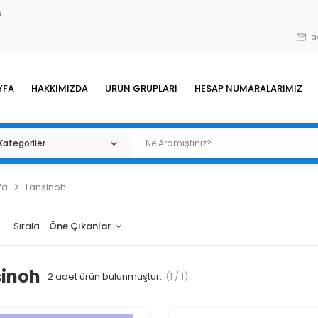
A
a
YFA
HAKKIMIZDA
ÜRÜN GRUPLARI
HESAP NUMARALARIMIZ
fa
Lansinoh
Sırala
sinoh
2
adet ürün bulunmuştur.
(1 / 1)