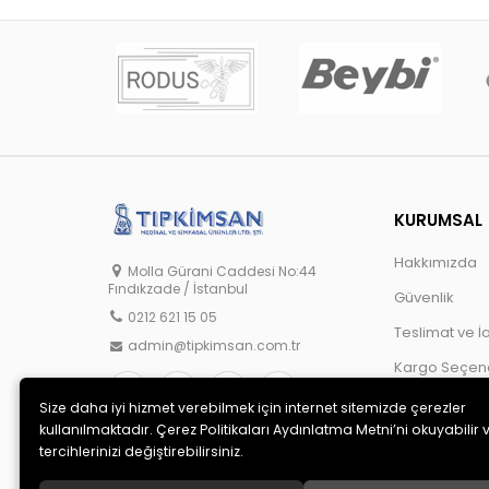
KURUMSAL
Hakkımızda
Molla Gürani Caddesi No:44
Fındıkzade / İstanbul
Güvenlik
0212 621 15 05
Teslimat ve İ
admin@tipkimsan.com.tr
Kargo Seçene
Size daha iyi hizmet verebilmek için internet sitemizde çerezler
kullanılmaktadır. Çerez Politikaları Aydınlatma Metni’ni okuyabilir 
tercihlerinizi değiştirebilirsiniz.