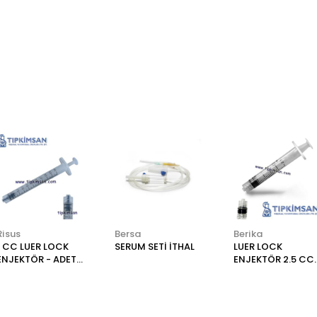
Risus
Bersa
Berika
1 CC LUER LOCK
SERUM SETİ İTHAL
LUER LOCK
ENJEKTÖR - ADET /
ENJEKTÖR 2.5 CC
RİSUS
- ADET - BERİKA