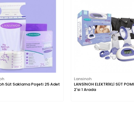
oh
Lansinoh
oh Süt Saklama Poşeti 25 Adet
LANSİNOH ELEKTRİKLİ SÜT POM
2'si 1 Arada