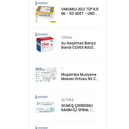
VAKUMLU JELLİ TÜP 8,5
ML - 50 ADET - LİND
VAC
Clivex
Su Geçirmez Banyo
Bandı CLİVEX RULO
ŞEFFAF FİLM PU 10m x
10cm
-
Muşamba Muayene
Masası Örtüsü 90 Cm
x 210 Cm - Sedye
Örtüsü
ALTHEA
GÜMÜŞ ÇEKİRDEKLİ
RAHİM İÇİ SPİRAL -
DOĞUM KONTROL
ALETİ