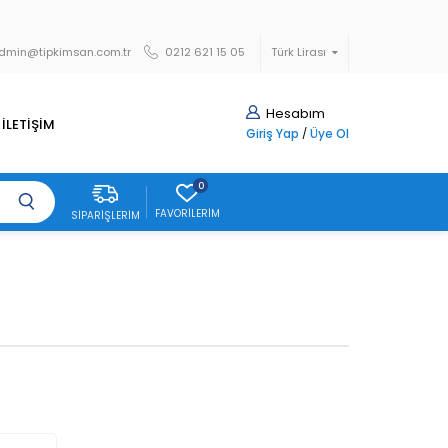
dmin@tipkimsan.com.tr
0212 621 15 05
Türk Lirası
Hesabım
İLETİŞİM
Giriş Yap
/
Üye Ol
0
FAVORILERIM
SIPARIŞLERIM