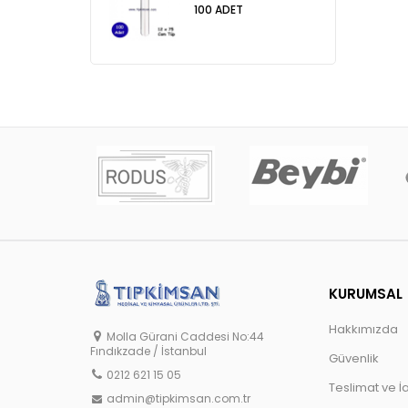
100 ADET
KURUMSAL
Hakkımızda
Molla Gürani Caddesi No:44
Fındıkzade / İstanbul
Güvenlik
0212 621 15 05
Teslimat ve İ
admin@tipkimsan.com.tr