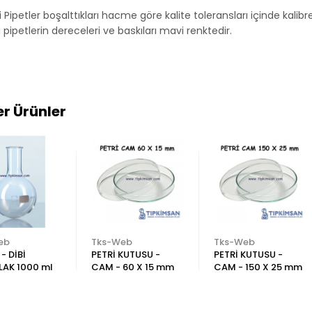
 Pipetler boşalttıkları hacme göre kalite toleransları içinde kali
 pipetlerin dereceleri ve baskıları mavi renktedir.
r Ürünler
eb
Tks-Web
Tks-Web
- DİBİ
PETRİ KUTUSU -
PETRİ KUTUSU -
LAK 1000 ml
CAM - 60 X 15 mm
CAM - 150 X 25 mm