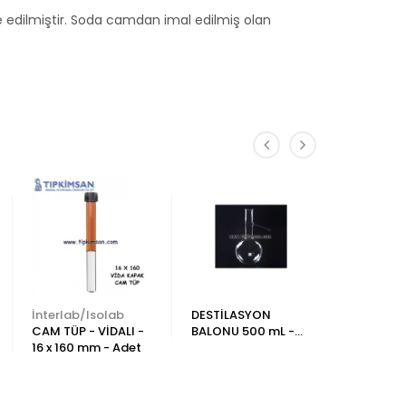
bre edilmiştir. Soda camdan imal edilmiş olan
İnterlab/Isolab
DESTİLASYON
Tıp Kim 
CAM TÜP - VİDALI -
BALONU 500 mL -
CAM TÜP 
16 x 160 mm - Adet
Damıtma balonu
mm 10