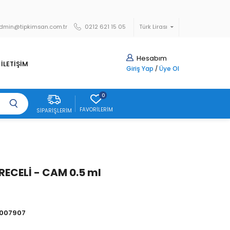
dmin@tipkimsan.com.tr
0212 621 15 05
Türk Lirası
Hesabım
İLETİŞİM
Giriş Yap
/
Üye Ol
0
FAVORILERIM
SIPARIŞLERIM
ERECELİ - CAM 0.5 ml
007907