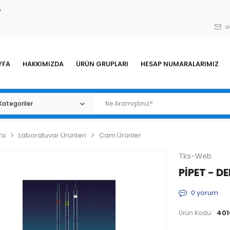
A
a
YFA
HAKKIMIZDA
ÜRÜN GRUPLARI
HESAP NUMARALARIMIZ
fa
Laboratuvar Ürünleri
Cam Ürünler
Tks-Web
PİPET - D
0
yorum
401
Ürün Kodu: