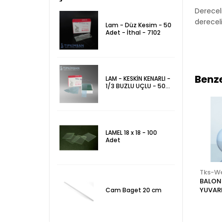
Dereceli
dereceli
Lam - Düz Kesim - 50
Adet - İthal - 7102
Benze
LAM - KESKİN KENARLI -
1/3 BUZLU UÇLU - 50
Adet - 7105
LAMEL 18 x 18 - 100
Adet
Tks-Web
Tks-Web
Tks-W
ŞALE - CAM - Dik
BEHER - CAM - KISA
BALON 
U
FORM 2000 ml
YUVAR
Cam Baget 20 cm