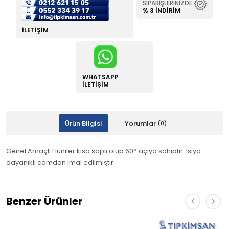
SIPARIŞLERINIZDE
% 3 İNDIRIM
İLETIŞIM
WHATSAPP
İLETIŞIM
Ürün Bilgisi
Yorumlar
(0)
Genel Amaçlı Huniler kısa saplı olup 60° açıya sahiptir. Isıya
dayanıklı camdan imal edilmiştir.
Benzer Ürünler