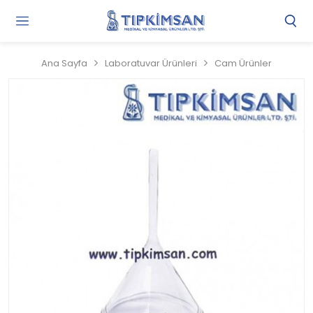
Gi
Y
/
Ana Sayfa
Laboratuvar Ürünleri
Cam Ürünler
Ü
O