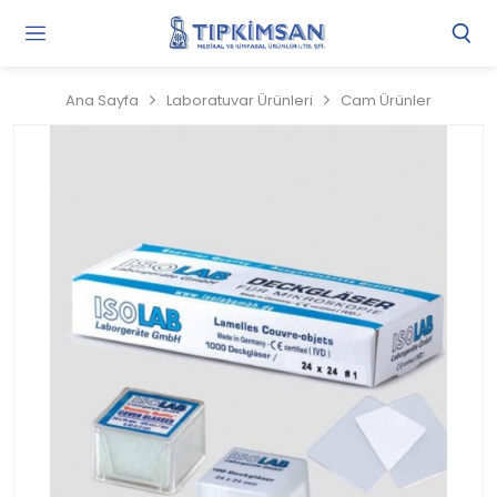
Gi
Y
/
Ana Sayfa
Laboratuvar Ürünleri
Cam Ürünler
Ü
O