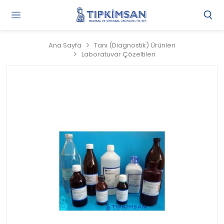
Gi
Y
/
Ana Sayfa
Tanı (Diagnostik) Ürünleri
Ü
Laboratuvar Çözeltileri
O