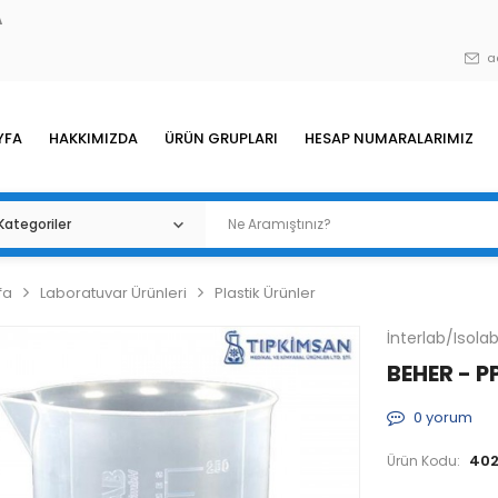
A
a
YFA
HAKKIMIZDA
ÜRÜN GRUPLARI
HESAP NUMARALARIMIZ
fa
Laboratuvar Ürünleri
Plastik Ürünler
İnterlab/Isola
BEHER - P
0
yorum
402
Ürün Kodu: