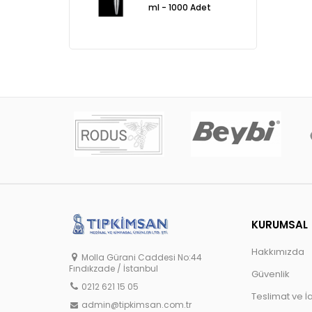
ml - 1000 Adet
KURUMSAL
Hakkımızda
Molla Gürani Caddesi No:44
Fındıkzade / İstanbul
Güvenlik
0212 621 15 05
Teslimat ve İ
admin@tipkimsan.com.tr