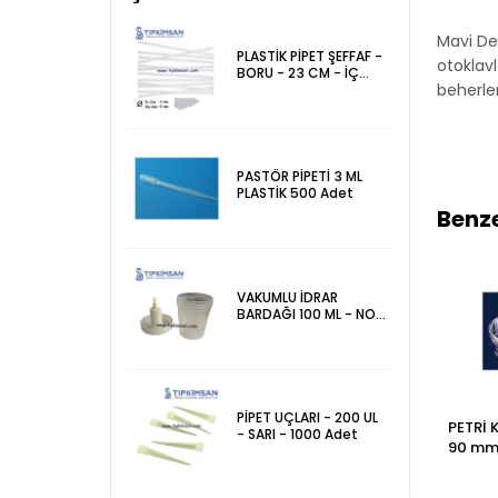
Mavi Der
PLASTİK PİPET ŞEFFAF -
otoklavl
BORU - 23 CM - İÇ
beherle
ÇAP 3 mm - ADET
PASTÖR PİPETİ 3 ML
PLASTİK 500 Adet
Benze
VAKUMLU İDRAR
BARDAĞI 100 ML - NON
STERİL
PİPET UÇLARI - 200 UL
İnterlab/Isolab
İnterlab/Isolab
PETRİ 
- SARI - 1000 Adet
PİSET- P.P.DAR
BALON JOJE - PP -
90 mm 
BOYUN - 500 mL
50 ml
ASEPTİ
Ambal