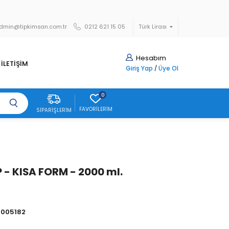
dmin@tipkimsan.com.tr
0212 621 15 05
Türk Lirası
Hesabım
İLETİŞİM
Giriş Yap
/
Üye Ol
0
FAVORILERIM
SIPARIŞLERIM
b
P - KISA FORM - 2000 ml.
005182