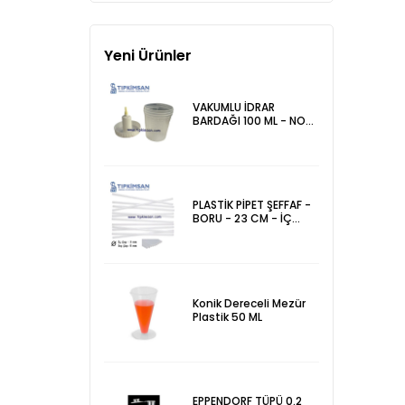
Yeni Ürünler
VAKUMLU İDRAR
BARDAĞI 100 ML - NON
STERİL
PLASTİK PİPET ŞEFFAF -
BORU - 23 CM - İÇ
ÇAP 3 mm - ADET
Konik Dereceli Mezür
Plastik 50 ML
EPPENDORF TÜPÜ 0.2