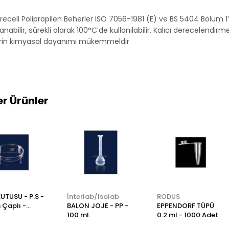
eceli Polipropilen Beherler ISO 7056-1981 (E) ve BS 5404 Bölüm 1’
anabilir, sürekli olarak 100°C’de kullanılabilir. Kalıcı derecelend
rin kimyasal dayanımı mükemmeldir
r Ürünler
KUTUSU - P.S -
İnterlab/Isolab
RODUS
Çaplı -
BALON JOJE - PP -
EPPENDORF TÜPÜ
K 25 Adetlik
100 ml.
0.2 ml - 1000 Adet
ajda