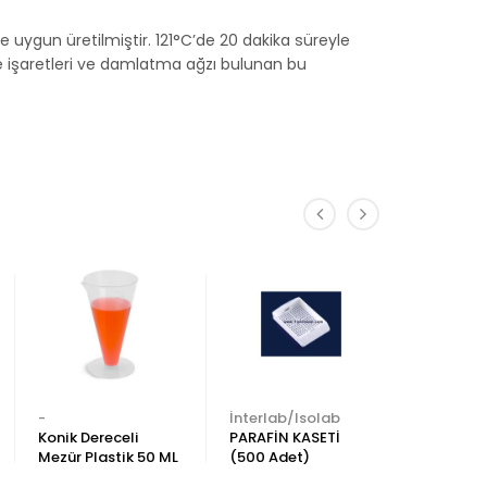
e uygun üretilmiştir. 121°C’de 20 dakika süreyle
irme işaretleri ve damlatma ağzı bulunan bu
-
İnterlab/Isolab
İnterlab
Konik Dereceli
PARAFİN KASETİ
TÜP STAN
Mezür Plastik 50 ML
(500 Adet)
KATLANI
RENKLİ-2