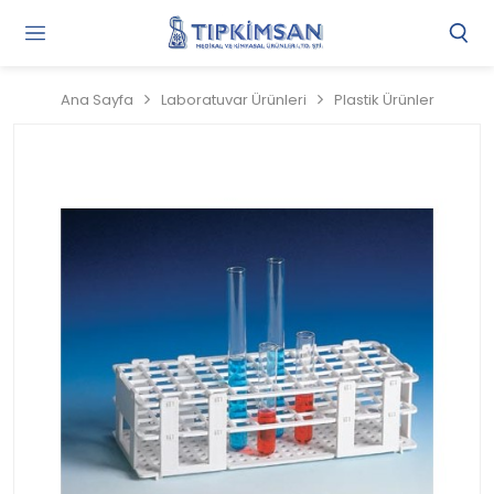
Gi
Y
/
Ana Sayfa
Laboratuvar Ürünleri
Plastik Ürünler
Ü
O