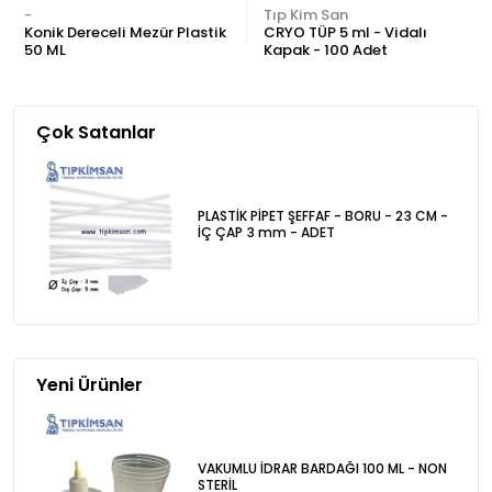
-
Tıp Kim San
Konik Dereceli Mezür Plastik
CRYO TÜP 5 ml - Vidalı
50 ML
Kapak - 100 Adet
Çok Satanlar
PLASTİK PİPET ŞEFFAF - BORU - 23 CM -
İÇ ÇAP 3 mm - ADET
Yeni Ürünler
VAKUMLU İDRAR BARDAĞI 100 ML - NON
STERİL