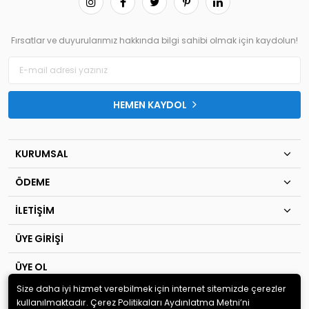
Fırsatlar ve duyurularımız hakkında bilgi sahibi olmak için kaydolun!
HEMEN KAYDOL
KURUMSAL
ÖDEME
İLETİŞİM
ÜYE GİRİŞİ
ÜYE OL
Size daha iyi hizmet verebilmek için internet sitemizde çerezler
© 2020
TIP KİM SAN Ltd.Şti
. Tüm hakları saklıdır.
kullanılmaktadır. Çerez Politikaları Aydınlatma Metni’ni