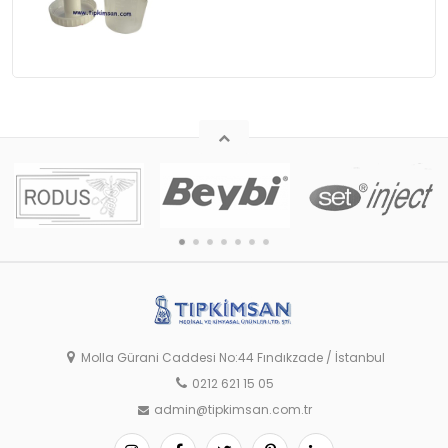
Molla Gürani Caddesi No:44 Fındıkzade / İstanbul
0212 621 15 05
admin@tipkimsan.com.tr