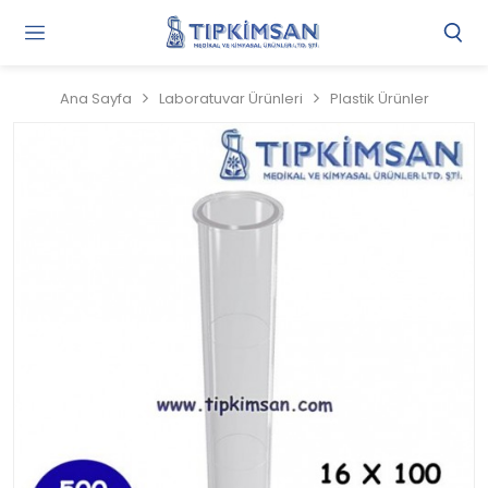
Gi
Y
/
Ana Sayfa
Laboratuvar Ürünleri
Plastik Ürünler
Ü
O