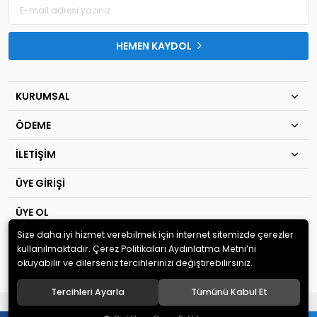
HEMEN KAYDOL
KURUMSAL
ÖDEME
İLETİŞİM
ÜYE GİRİŞİ
ÜYE OL
Size daha iyi hizmet verebilmek için internet sitemizde çerezler
© 2020
TIP KİM SAN Ltd.Şti
. Tüm hakları saklıdır.
kullanılmaktadır. Çerez Politikaları Aydınlatma Metni’ni
okuyabilir ve dilerseniz tercihlerinizi değiştirebilirsiniz.
Tercihleri Ayarla
Tümünü Kabul Et
®
Hipotenüs
Yeni Nesil E-Ticaret Sistemleri ile Hazırlanmıştır.