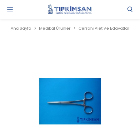
Gi
Y
/
Ana Sayfa
Medikal Ürünler
Cerrahi Alet Ve Edavatlar
Ü
O