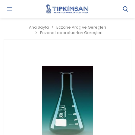
Gi
Y
/
Ana Sayfa
Eczane Araç ve Gereçleri
Ü
Eczane Laboratuarları Gereçleri
O