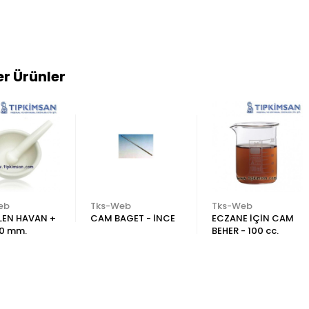
r Ürünler
eb
Tks-Web
Tks-Web
LEN HAVAN +
CAM BAGET - İNCE
ECZANE İÇİN CAM
150 mm.
BEHER - 100 cc.