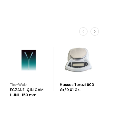
Tks-Web
Hassas Terazi 600
Tks-Web
ECZANE İÇİN CAM
Gr/0,01 Gr
ECZANE 
HUNİ -150 mm
(Mod600)
SIVI ÖLÇE
MEZÜR- 5