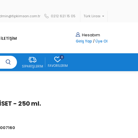
dmin@tipkimsan.com.tr
0212 621 15 05
Türk Lirası
Hesabım
İLETİŞİM
Giriş Yap
/
Üye Ol
0
FAVORILERIM
SIPARIŞLERIM
İSET - 250 ml.
007160