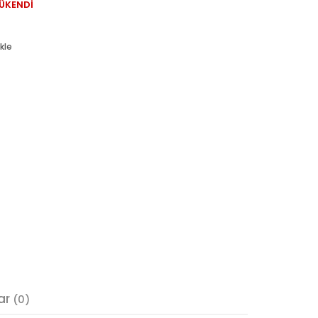
ÜKENDİ
kle
ar
(0)