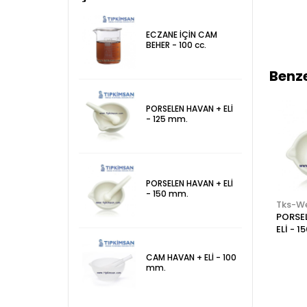
ECZANE İÇİN CAM
BEHER - 100 cc.
Benze
PORSELEN HAVAN + ELİ
- 125 mm.
PORSELEN HAVAN + ELİ
- 150 mm.
Tks-Web
Tks-Web
Tks-W
CAM HAVAN + ELİ -
ECZANE İÇİN
PORSE
150 mm.
PLASTİK SIVI ÖLÇER
ELİ - 
- MEZÜR- 50 cc.
CAM HAVAN + ELİ - 100
mm.