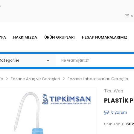
A
a
YFA
HAKKIMIZDA
ÜRÜN GRUPLARI
HESAP NUMARALARIMIZ
fa
Eczane Araç ve Gereçleri
Eczane Laboratuarları Gereçleri
Tks-Web
PLASTİK P
0
yorum
602
Ürün Kodu: