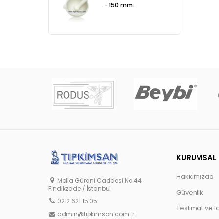
- 150 mm.
KURUMSAL
Hakkımızda
Molla Gürani Caddesi No:44
Fındıkzade / İstanbul
Güvenlik
0212 621 15 05
Teslimat ve İ
admin@tipkimsan.com.tr