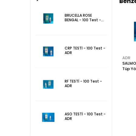
Benze
BRUCELLA ROSE
BENGAL - 100 Test -
ADR
CRP TESTİ - 100 Test -
ADR
ADR
ADR
ADR
SALMONELLA BH -
SALMONELLA BO -
SALMO
100 Test - ADR
Tüp Yöntemi - 50
Tüp Yö
ml - ADR
ml - A
RF TESTİ - 100 Test -
ADR
ASO TESTİ - 100 Test -
ADR