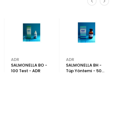
ADR
ADR
ADR
SALMONELLA BO -
SALMONELLA BH -
BRUCELL
100 Test - ADR
Tüp Yöntemi - 50
MELİTENS
ml - ADR
Test - A