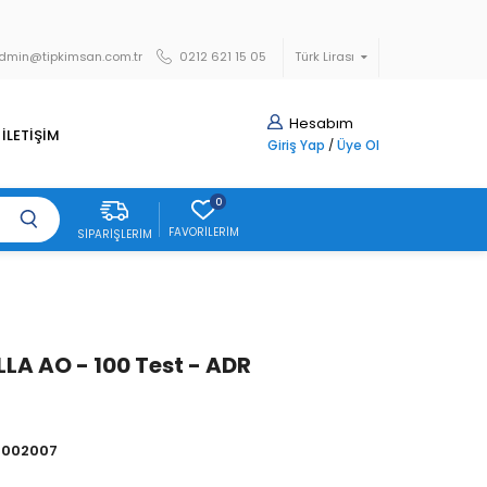
dmin@tipkimsan.com.tr
0212 621 15 05
Türk Lirası
Hesabım
İLETİŞİM
Giriş Yap
/
Üye Ol
0
FAVORILERIM
SIPARIŞLERIM
A AO - 100 Test - ADR
4002007