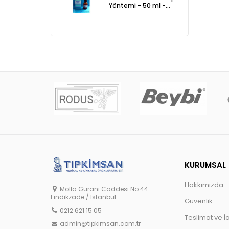
Yöntemi - 50 ml -
ADR
KURUMSAL
Hakkımızda
Molla Gürani Caddesi No:44
Fındıkzade / İstanbul
Güvenlik
0212 621 15 05
Teslimat ve İ
admin@tipkimsan.com.tr