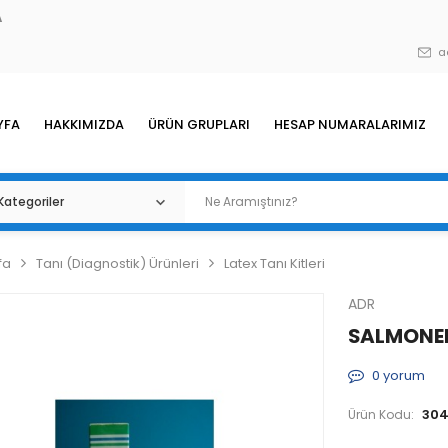
A
a
YFA
HAKKIMIZDA
ÜRÜN GRUPLARI
HESAP NUMARALARIMIZ
fa
Tanı (Diagnostik) Ürünleri
Latex Tanı Kitleri
ADR
SALMONELL
0
yorum
30
Ürün Kodu: