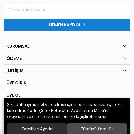
HEMEN KAYDOL
KURUMSAL
ÖDEME
İLETİŞİM
ÜYE GİRİŞİ
ÜYE OL
Size daha iyi hizmet verebilmek için internet sitemizde çerezler
© 2020
TIP KİM SAN Ltd.Şti
. Tüm hakları saklıdır.
kullanılmaktadır. Çerez Politikaları Aydınlatma Metni’ni
okuyabilir ve dilerseniz tercihlerinizi değiştirebilirsiniz.
Tercihleri Ayarla
Tümünü Kabul Et
®
Hipotenüs
Yeni Nesil E-Ticaret Sistemleri ile Hazırlanmıştır.